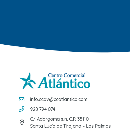
info.ccav@ccatlantico.com
928 794 074
C/ Adargoma s,n. C.P. 35110
Santa Lucía de Tirajana – Las Palmas