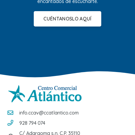
encantados de escucharte.
CUÉNTANOSLO AQUÍ
info.ccav@ccatlantico.com
928 794 074
C/ Adargoma s,n. C.P. 35110