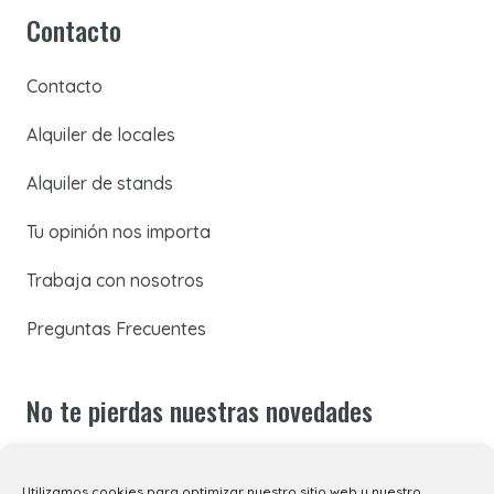
Contacto
Contacto
Alquiler de locales
Alquiler de stands
Tu opinión nos importa
Trabaja con nosotros
Preguntas Frecuentes
No te pierdas nuestras novedades
Suscríbete a nuestra newsletter para recibir todas las
Utilizamos cookies para optimizar nuestro sitio web y nuestro