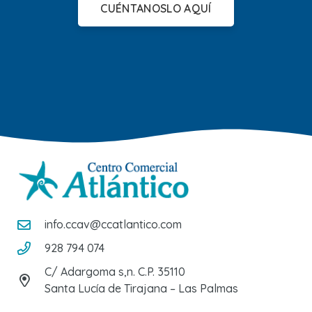
CUÉNTANOSLO AQUÍ
info.ccav@ccatlantico.com
928 794 074
C/ Adargoma s,n. C.P. 35110
Santa Lucía de Tirajana – Las Palmas