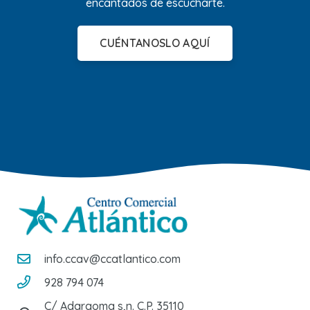
encantados de escucharte.
CUÉNTANOSLO AQUÍ
info.ccav@ccatlantico.com
928 794 074
C/ Adargoma s,n. C.P. 35110