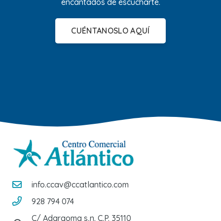
encantados de escucharte.
CUÉNTANOSLO AQUÍ
info.ccav@ccatlantico.com
928 794 074
C/ Adargoma s,n. C.P. 35110