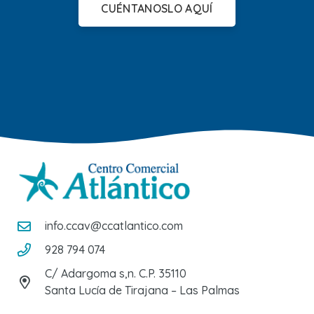
CUÉNTANOSLO AQUÍ
info.ccav@ccatlantico.com
928 794 074
C/ Adargoma s,n. C.P. 35110
Santa Lucía de Tirajana – Las Palmas