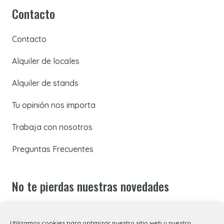
Contacto
Contacto
Alquiler de locales
Alquiler de stands
Tu opinión nos importa
Trabaja con nosotros
Preguntas Frecuentes
No te pierdas nuestras novedades
Suscríbete a nuestra newsletter para recibir todas las
Utilizamos cookies para optimizar nuestro sitio web y nuestro