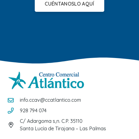
CUÉNTANOSLO AQUÍ
info.ccav@ccatlantico.com
928 794 074
C/ Adargoma s,n. C.P. 35110
Santa Lucía de Tirajana – Las Palmas