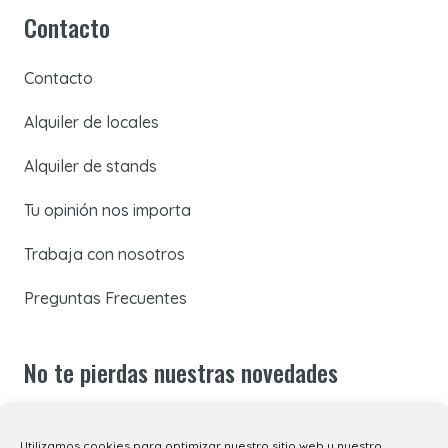
Contacto
Contacto
Alquiler de locales
Alquiler de stands
Tu opinión nos importa
Trabaja con nosotros
Preguntas Frecuentes
No te pierdas nuestras novedades
Suscríbete a nuestra newsletter para recibir todas las
Utilizamos cookies para optimizar nuestro sitio web y nuestro