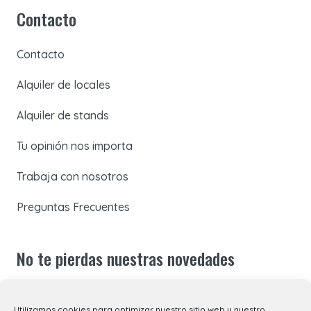
Contacto
Contacto
Alquiler de locales
Alquiler de stands
Tu opinión nos importa
Trabaja con nosotros
Preguntas Frecuentes
No te pierdas nuestras novedades
Suscríbete a nuestra newsletter para recibir todas las
Utilizamos cookies para optimizar nuestro sitio web y nuestro