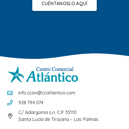
CUÉNTANOSLO AQUÍ
info.ccav@ccatlantico.com
928 794 074
C/ Adargoma s,n. C.P. 35110
Santa Lucía de Tirajana – Las Palmas