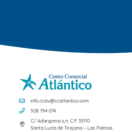
info.ccav@ccatlantico.com
928 794 074
C/ Adargoma s,n. C.P. 35110
Santa Lucía de Tirajana – Las Palmas