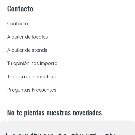
Contacto
Contacto
Alquiler de locales
Alquiler de stands
Tu opinión nos importa
Trabaja con nosotros
Preguntas Frecuentes
No te pierdas nuestras novedades
Suscríbete a nuestra newsletter para recibir todas las
Utilizamos cookies para optimizar nuestro sitio web y nuestro