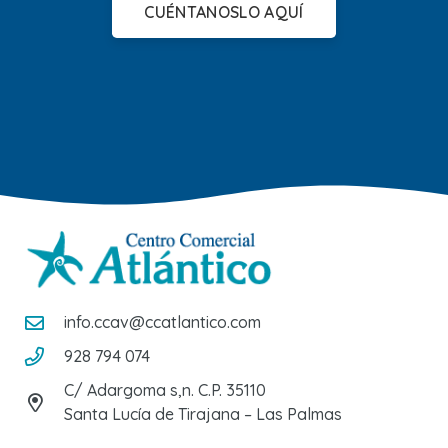
CUÉNTANOSLO AQUÍ
info.ccav@ccatlantico.com
928 794 074
C/ Adargoma s,n. C.P. 35110
Santa Lucía de Tirajana – Las Palmas