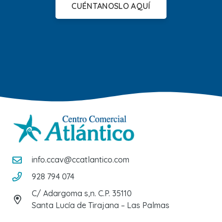
CUÉNTANOSLO AQUÍ
info.ccav@ccatlantico.com
928 794 074
C/ Adargoma s,n. C.P. 35110
Santa Lucía de Tirajana – Las Palmas