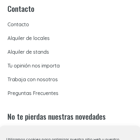
Contacto
Contacto
Alquiler de locales
Alquiler de stands
Tu opinión nos importa
Trabaja con nosotros
Preguntas Frecuentes
No te pierdas nuestras novedades
Suscríbete a nuestra newsletter para recibir todas las
Utilizamos cookies para optimizar nuestro sitio web y nuestro