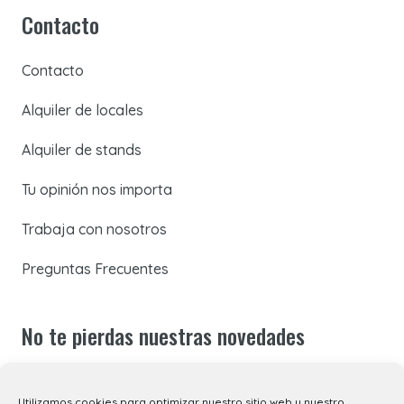
Contacto
Contacto
Alquiler de locales
Alquiler de stands
Tu opinión nos importa
Trabaja con nosotros
Preguntas Frecuentes
No te pierdas nuestras novedades
Suscríbete a nuestra newsletter para recibir todas las
Utilizamos cookies para optimizar nuestro sitio web y nuestro