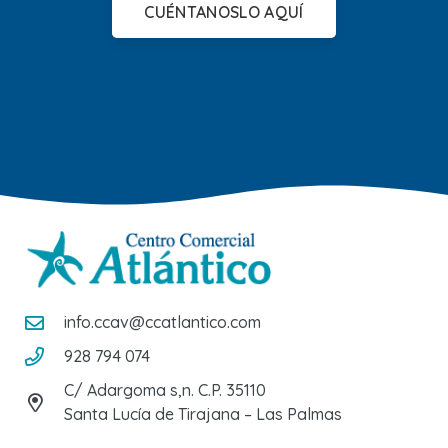
CUÉNTANOSLO AQUÍ
info.ccav@ccatlantico.com
928 794 074
C/ Adargoma s,n. C.P. 35110
Santa Lucía de Tirajana – Las Palmas