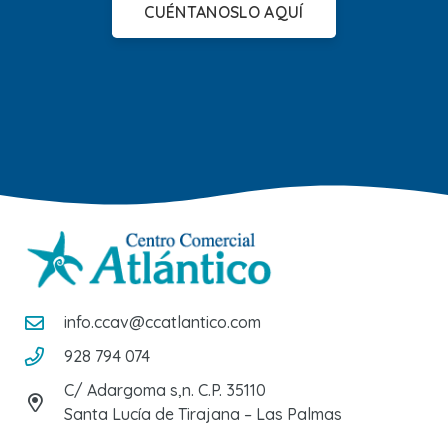
CUÉNTANOSLO AQUÍ
info.ccav@ccatlantico.com
928 794 074
C/ Adargoma s,n. C.P. 35110
Santa Lucía de Tirajana – Las Palmas