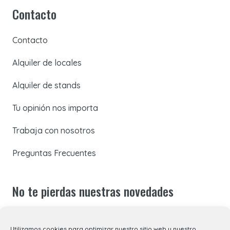
Contacto
Contacto
Alquiler de locales
Alquiler de stands
Tu opinión nos importa
Trabaja con nosotros
Preguntas Frecuentes
No te pierdas nuestras novedades
Suscríbete a nuestra newsletter para recibir todas las
Utilizamos cookies para optimizar nuestro sitio web y nuestro