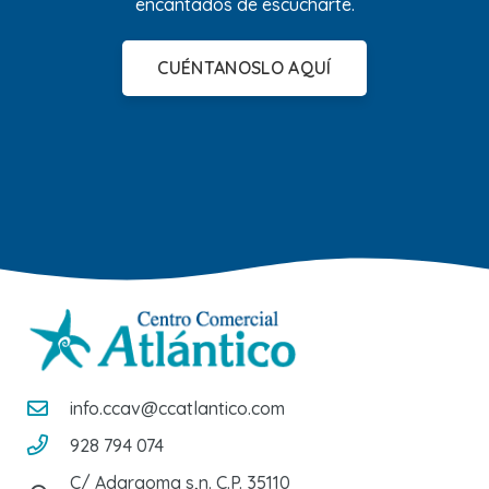
encantados de escucharte.
CUÉNTANOSLO AQUÍ
info.ccav@ccatlantico.com
928 794 074
C/ Adargoma s,n. C.P. 35110