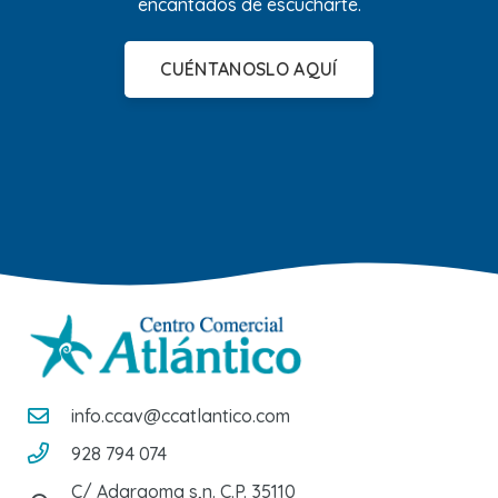
encantados de escucharte.
CUÉNTANOSLO AQUÍ
info.ccav@ccatlantico.com
928 794 074
C/ Adargoma s,n. C.P. 35110