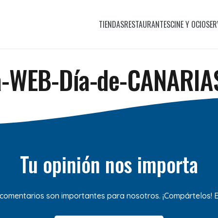
TIENDAS
RESTAURANTES
CINE Y OCIO
SER
a-WEB-Día-de-CANARI
Tu opinión nos importa
 comentarios son importantes para nosotros. ¡Compártelos!