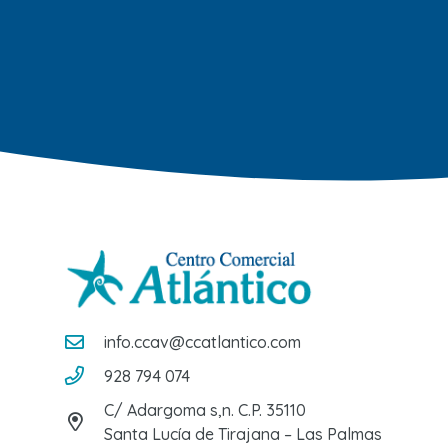
info.ccav@ccatlantico.com
928 794 074
C/ Adargoma s,n. C.P. 35110
Santa Lucía de Tirajana – Las Palmas