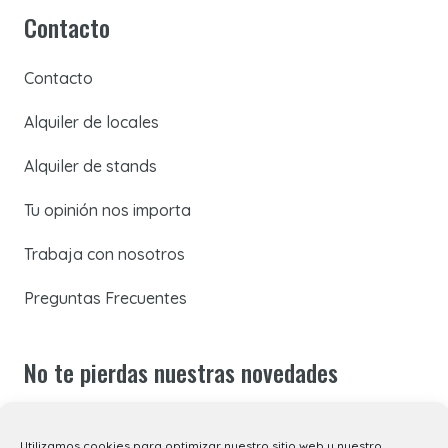
Contacto
Contacto
Alquiler de locales
Alquiler de stands
Tu opinión nos importa
Trabaja con nosotros
Preguntas Frecuentes
No te pierdas nuestras novedades
Suscríbete a nuestra newsletter para recibir todas las
Utilizamos cookies para optimizar nuestro sitio web y nuestro