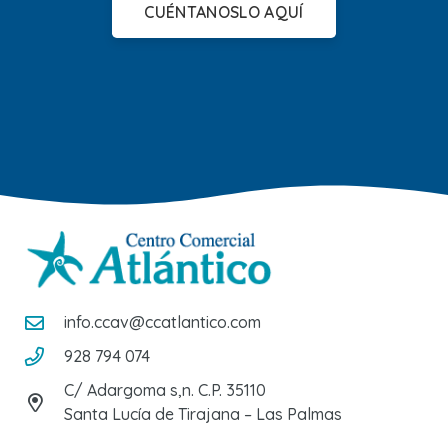
CUÉNTANOSLO AQUÍ
info.ccav@ccatlantico.com
928 794 074
C/ Adargoma s,n. C.P. 35110
Santa Lucía de Tirajana – Las Palmas