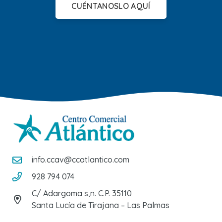
CUÉNTANOSLO AQUÍ
info.ccav@ccatlantico.com
928 794 074
C/ Adargoma s,n. C.P. 35110
Santa Lucía de Tirajana – Las Palmas