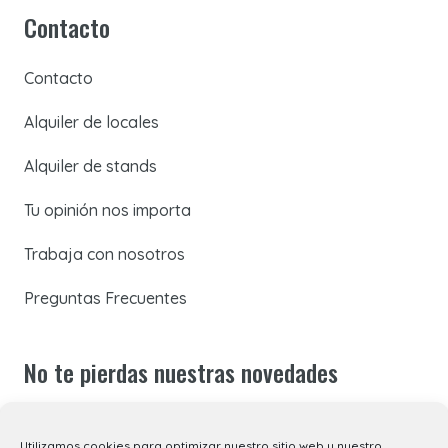
Contacto
Contacto
Alquiler de locales
Alquiler de stands
Tu opinión nos importa
Trabaja con nosotros
Preguntas Frecuentes
No te pierdas nuestras novedades
Suscríbete a nuestra newsletter para recibir todas las
Utilizamos cookies para optimizar nuestro sitio web y nuestro