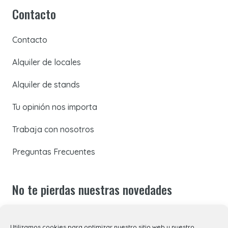
Contacto
Contacto
Alquiler de locales
Alquiler de stands
Tu opinión nos importa
Trabaja con nosotros
Preguntas Frecuentes
No te pierdas nuestras novedades
Suscríbete a nuestra newsletter para recibir todas las
Utilizamos cookies para optimizar nuestro sitio web y nuestro