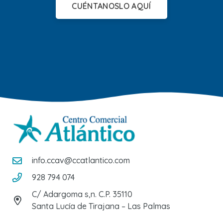
CUÉNTANOSLO AQUÍ
info.ccav@ccatlantico.com
928 794 074
C/ Adargoma s,n. C.P. 35110
Santa Lucía de Tirajana – Las Palmas