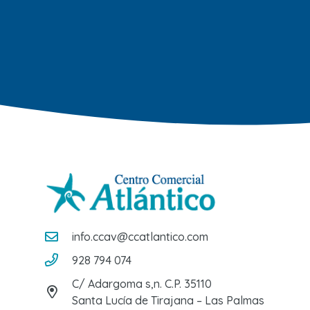
info.ccav@ccatlantico.com
928 794 074
C/ Adargoma s,n. C.P. 35110
Santa Lucía de Tirajana – Las Palmas