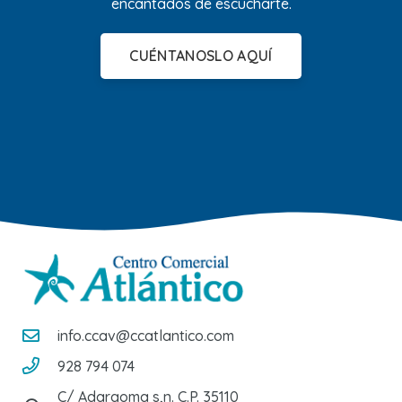
encantados de escucharte.
CUÉNTANOSLO AQUÍ
info.ccav@ccatlantico.com
928 794 074
C/ Adargoma s,n. C.P. 35110