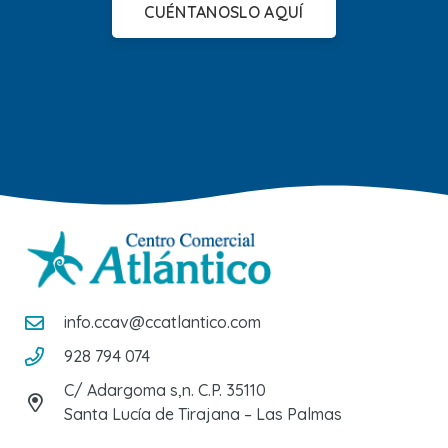
CUÉNTANOSLO AQUÍ
info.ccav@ccatlantico.com
928 794 074
C/ Adargoma s,n. C.P. 35110
Santa Lucía de Tirajana – Las Palmas