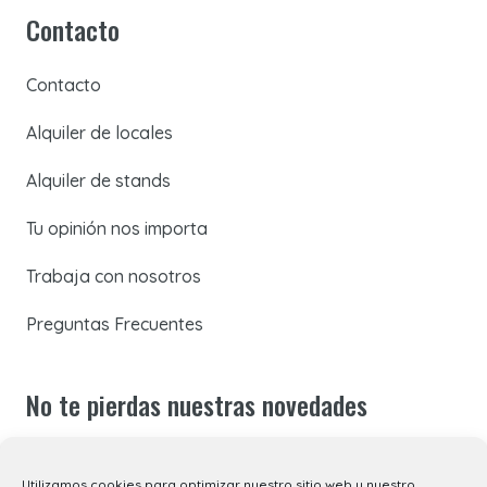
Contacto
Contacto
Alquiler de locales
Alquiler de stands
Tu opinión nos importa
Trabaja con nosotros
Preguntas Frecuentes
No te pierdas nuestras novedades
Suscríbete a nuestra newsletter para recibir todas las
Utilizamos cookies para optimizar nuestro sitio web y nuestro