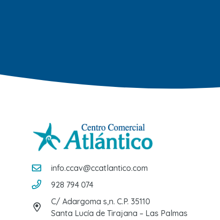
info.ccav@ccatlantico.com
928 794 074
C/ Adargoma s,n. C.P. 35110
Santa Lucía de Tirajana – Las Palmas