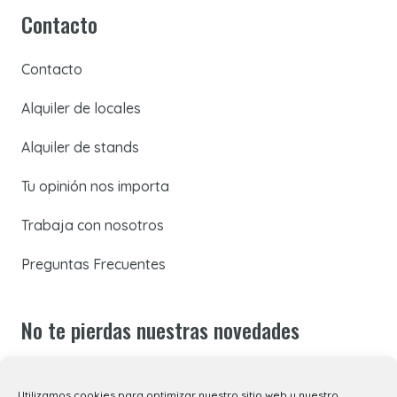
Contacto
Contacto
Alquiler de locales
Alquiler de stands
Tu opinión nos importa
Trabaja con nosotros
Preguntas Frecuentes
No te pierdas nuestras novedades
Suscríbete a nuestra newsletter para recibir todas las
Utilizamos cookies para optimizar nuestro sitio web y nuestro