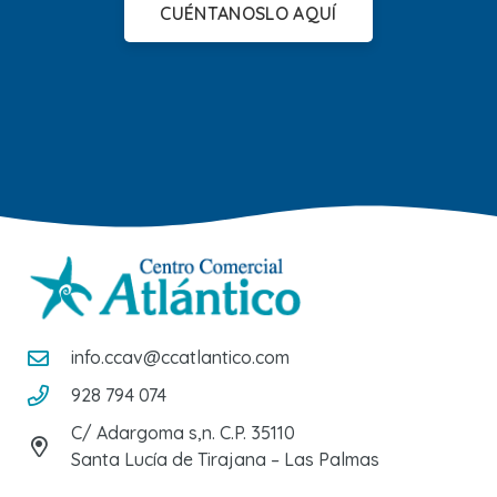
CUÉNTANOSLO AQUÍ
info.ccav@ccatlantico.com
928 794 074
C/ Adargoma s,n. C.P. 35110
Santa Lucía de Tirajana – Las Palmas