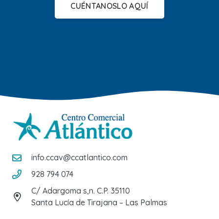
CUÉNTANOSLO AQUÍ
info.ccav@ccatlantico.com
928 794 074
C/ Adargoma s,n. C.P. 35110
Santa Lucía de Tirajana – Las Palmas