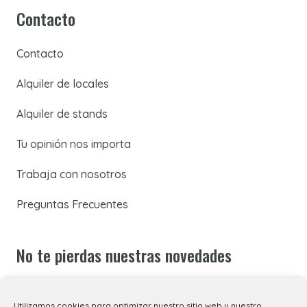
Contacto
Contacto
Alquiler de locales
Alquiler de stands
Tu opinión nos importa
Trabaja con nosotros
Preguntas Frecuentes
No te pierdas nuestras novedades
Suscríbete a nuestra newsletter para recibir todas las
Utilizamos cookies para optimizar nuestro sitio web y nuestro