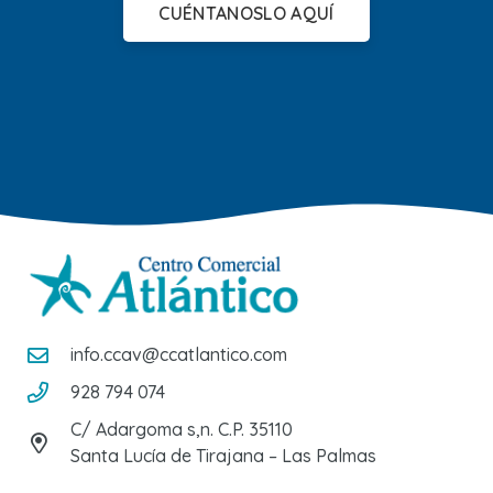
CUÉNTANOSLO AQUÍ
info.ccav@ccatlantico.com
928 794 074
C/ Adargoma s,n. C.P. 35110
Santa Lucía de Tirajana – Las Palmas