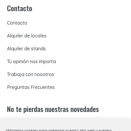
Contacto
Contacto
Alquiler de locales
Alquiler de stands
Tu opinión nos importa
Trabaja con nosotros
Preguntas Frecuentes
No te pierdas nuestras novedades
Suscríbete a nuestra newsletter para recibir todas las
Utilizamos cookies para optimizar nuestro sitio web y nuestro