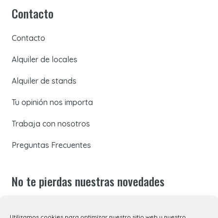
Contacto
Contacto
Alquiler de locales
Alquiler de stands
Tu opinión nos importa
Trabaja con nosotros
Preguntas Frecuentes
No te pierdas nuestras novedades
Suscríbete a nuestra newsletter para recibir todas las
Utilizamos cookies para optimizar nuestro sitio web y nuestro