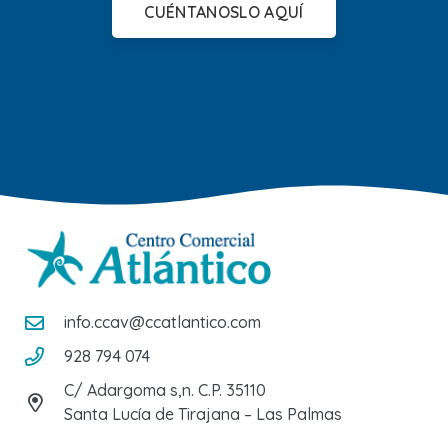
CUÉNTANOSLO AQUÍ
info.ccav@ccatlantico.com
928 794 074
C/ Adargoma s,n. C.P. 35110
Santa Lucía de Tirajana – Las Palmas