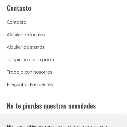
Contacto
Contacto
Alquiler de locales
Alquiler de stands
Tu opinión nos importa
Trabaja con nosotros
Preguntas Frecuentes
No te pierdas nuestras novedades
Suscríbete a nuestra newsletter para recibir todas las
Utilizamos cookies para optimizar nuestro sitio web y nuestro