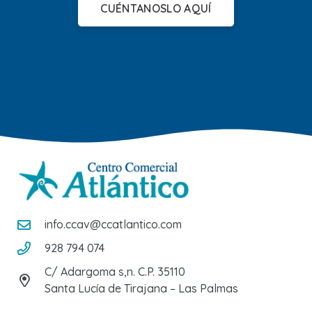
CUÉNTANOSLO AQUÍ
info.ccav@ccatlantico.com
928 794 074
C/ Adargoma s,n. C.P. 35110
Santa Lucía de Tirajana – Las Palmas