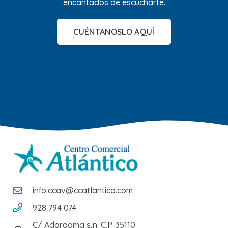
encantados de escucharte.
CUÉNTANOSLO AQUÍ
info.ccav@ccatlantico.com
928 794 074
C/ Adargoma s,n. C.P. 35110