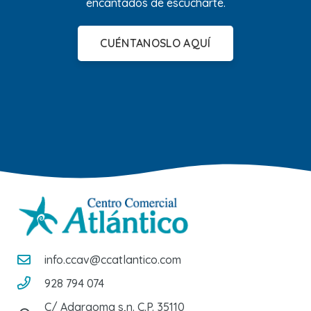
encantados de escucharte.
CUÉNTANOSLO AQUÍ
info.ccav@ccatlantico.com
928 794 074
C/ Adargoma s,n. C.P. 35110