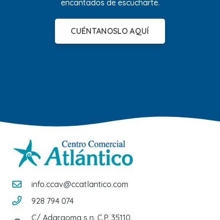
encantados de escucharte.
CUÉNTANOSLO AQUÍ
info.ccav@ccatlantico.com
928 794 074
C/ Adargoma s,n. C.P. 35110