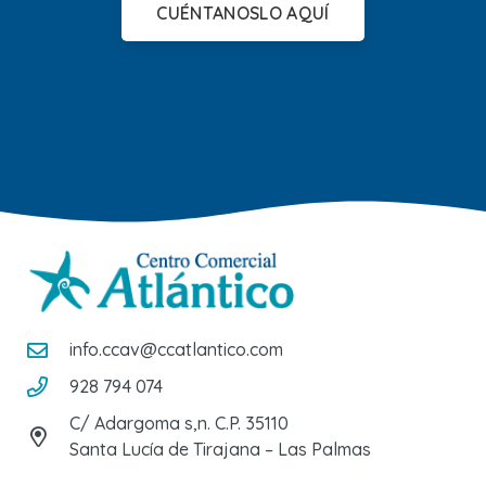
CUÉNTANOSLO AQUÍ
info.ccav@ccatlantico.com
928 794 074
C/ Adargoma s,n. C.P. 35110
Santa Lucía de Tirajana – Las Palmas