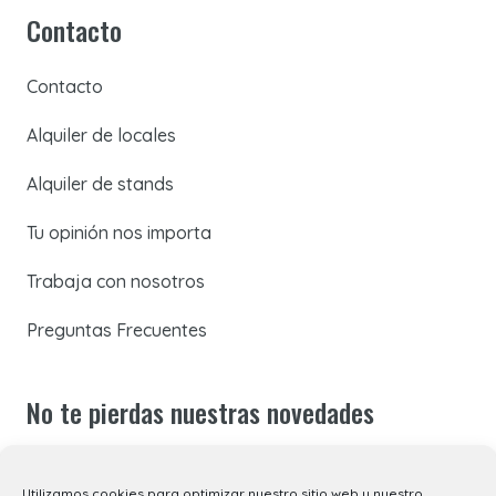
Contacto
Contacto
Alquiler de locales
Alquiler de stands
Tu opinión nos importa
Trabaja con nosotros
Preguntas Frecuentes
No te pierdas nuestras novedades
Suscríbete a nuestra newsletter para recibir todas las
Utilizamos cookies para optimizar nuestro sitio web y nuestro