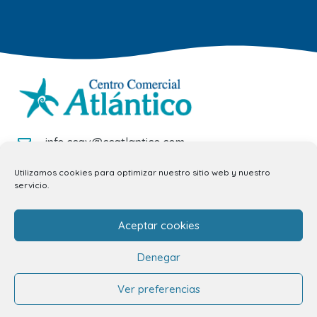
info.ccav@ccatlantico.com
928 794 074
Utilizamos cookies para optimizar nuestro sitio web y nuestro
servicio.
C/ Adargoma s,n. C.P. 35110
Santa Lucía de Tirajana – Las Palmas
Aceptar cookies
El Centro
Denegar
Ver preferencias
Horarios