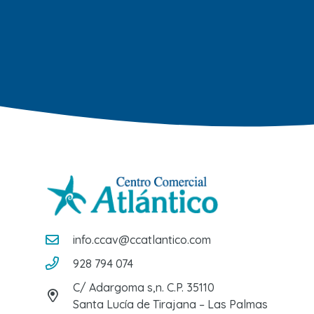
info.ccav@ccatlantico.com
928 794 074
C/ Adargoma s,n. C.P. 35110
Santa Lucía de Tirajana – Las Palmas