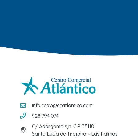
info.ccav@ccatlantico.com
928 794 074
C/ Adargoma s,n. C.P. 35110
Santa Lucía de Tirajana – Las Palmas