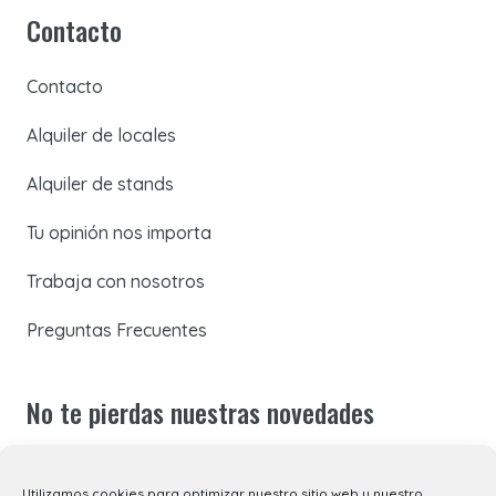
Contacto
Contacto
Alquiler de locales
Alquiler de stands
Tu opinión nos importa
Trabaja con nosotros
Preguntas Frecuentes
No te pierdas nuestras novedades
Suscríbete a nuestra newsletter para recibir todas las
Utilizamos cookies para optimizar nuestro sitio web y nuestro