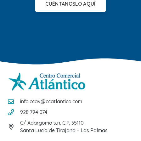
CUÉNTANOSLO AQUÍ
info.ccav@ccatlantico.com
928 794 074
C/ Adargoma s,n. C.P. 35110
Santa Lucía de Tirajana – Las Palmas