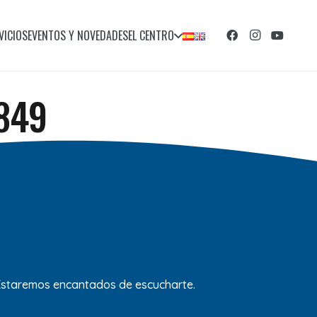
VICIOS
EVENTOS Y NOVEDADES
EL CENTRO
×849
 Estaremos encantados de escucharte.