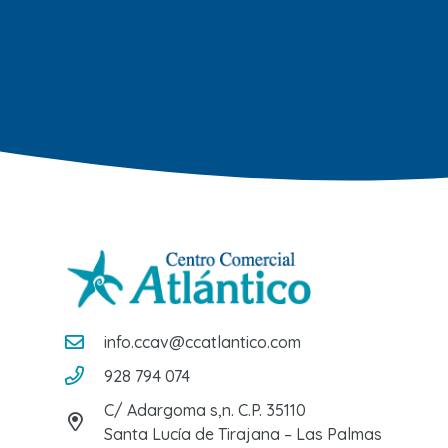
info.ccav@ccatlantico.com
928 794 074
C/ Adargoma s,n. C.P. 35110
Santa Lucía de Tirajana – Las Palmas