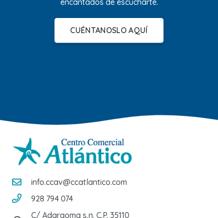
encantados de escucharte.
CUÉNTANOSLO AQUÍ
info.ccav@ccatlantico.com
928 794 074
C/ Adargoma s,n. C.P. 35110