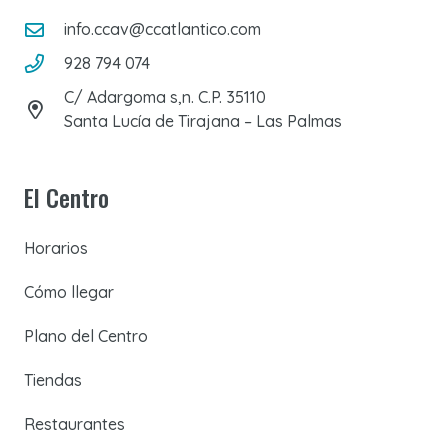
info.ccav@ccatlantico.com
928 794 074
C/ Adargoma s,n. C.P. 35110
Santa Lucía de Tirajana – Las Palmas
El Centro
Horarios
Cómo llegar
Plano del Centro
Tiendas
Restaurantes