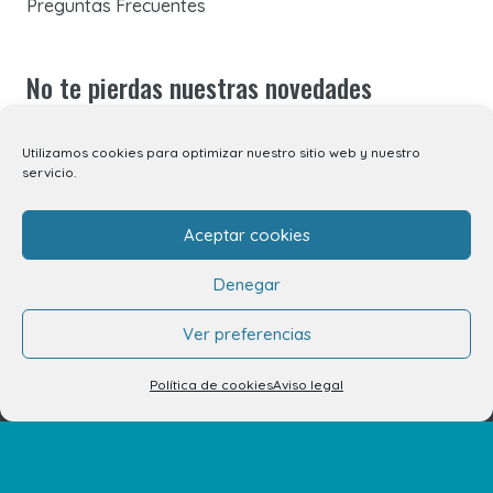
Preguntas Frecuentes
No te pierdas nuestras novedades
Suscríbete a nuestra newsletter para recibir todas las
Utilizamos cookies para optimizar nuestro sitio web y nuestro
novedades en tu correo electrónico o síguenos en
servicio.
nuestras redes sociales.
Aceptar cookies
Denegar
Ver preferencias
©2026 Centro Comercial Atlántico.
Política de cookies
Aviso legal
Aviso legal
Política de privacidad de datos