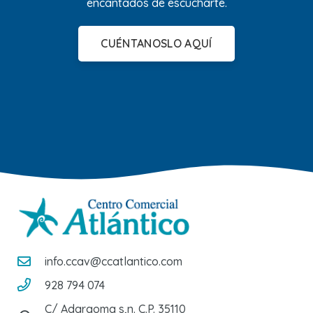
encantados de escucharte.
CUÉNTANOSLO AQUÍ
info.ccav@ccatlantico.com
928 794 074
C/ Adargoma s,n. C.P. 35110