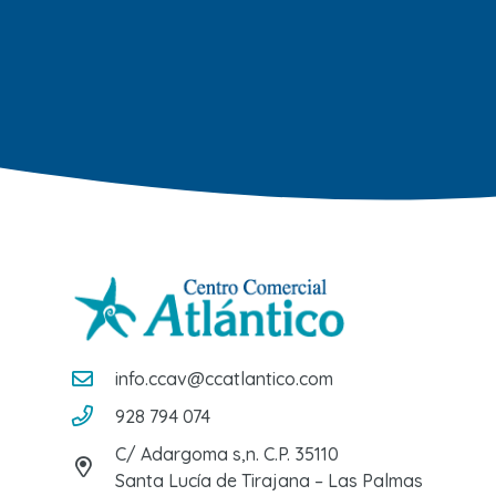
info.ccav@ccatlantico.com
928 794 074
C/ Adargoma s,n. C.P. 35110
Santa Lucía de Tirajana – Las Palmas