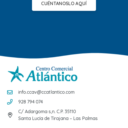
CUÉNTANOSLO AQUÍ
info.ccav@ccatlantico.com
928 794 074
C/ Adargoma s,n. C.P. 35110
Santa Lucía de Tirajana – Las Palmas