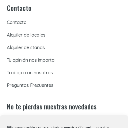
Contacto
Contacto
Alquiler de locales
Alquiler de stands
Tu opinión nos importa
Trabaja con nosotros
Preguntas Frecuentes
No te pierdas nuestras novedades
Suscríbete a nuestra newsletter para recibir todas las
Utilizamos cookies para optimizar nuestro sitio web y nuestro