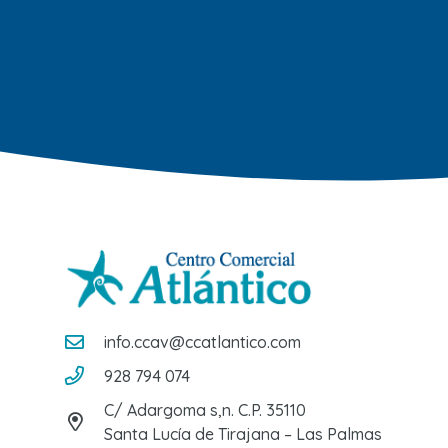
info.ccav@ccatlantico.com
928 794 074
C/ Adargoma s,n. C.P. 35110
Santa Lucía de Tirajana – Las Palmas