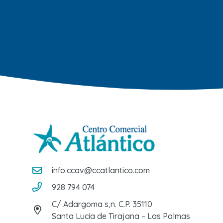
info.ccav@ccatlantico.com
928 794 074
C/ Adargoma s,n. C.P. 35110
Santa Lucía de Tirajana – Las Palmas