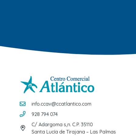
info.ccav@ccatlantico.com
928 794 074
C/ Adargoma s,n. C.P. 35110
Santa Lucía de Tirajana – Las Palmas