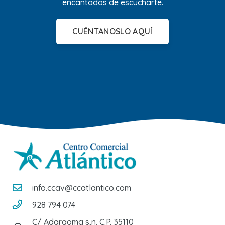
encantados de escucharte.
CUÉNTANOSLO AQUÍ
info.ccav@ccatlantico.com
928 794 074
C/ Adargoma s,n. C.P. 35110