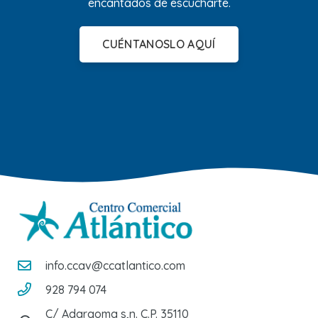
encantados de escucharte.
CUÉNTANOSLO AQUÍ
info.ccav@ccatlantico.com
928 794 074
C/ Adargoma s,n. C.P. 35110