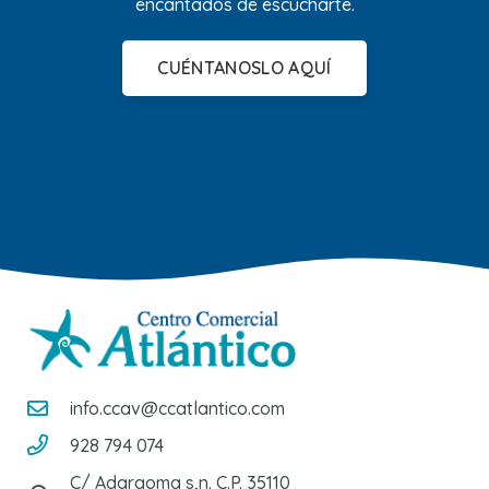
encantados de escucharte.
CUÉNTANOSLO AQUÍ
info.ccav@ccatlantico.com
928 794 074
C/ Adargoma s,n. C.P. 35110