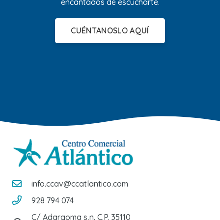
encantados de escucharte.
CUÉNTANOSLO AQUÍ
info.ccav@ccatlantico.com
928 794 074
C/ Adargoma s,n. C.P. 35110