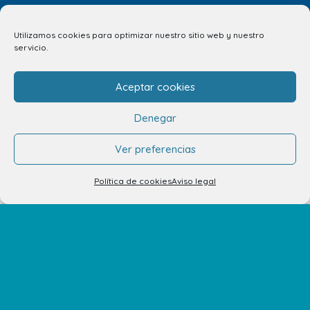
Utilizamos cookies para optimizar nuestro sitio web y nuestro
servicio.
Aceptar cookies
Denegar
Ver preferencias
Política de cookies
Aviso legal
info.ccav@ccatlantico.com
928 794 074
C/ Adargoma s,n. C.P. 35110
Santa Lucía de Tirajana – Las Palmas